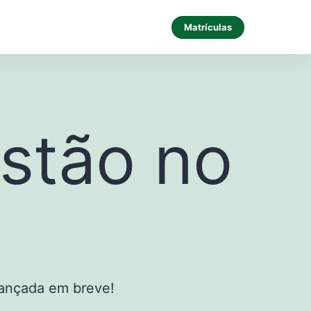
Matrículas
stão no
lançada em breve!